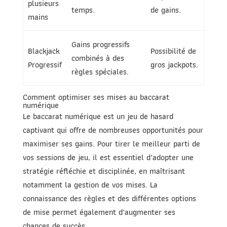
plusieurs
temps.
de gains.
mains
Gains progressifs
Blackjack
Possibilité de
combinés à des
Progressif
gros jackpots.
règles spéciales.
Comment optimiser ses mises au baccarat
numérique
Le baccarat numérique est un jeu de hasard
captivant qui offre de nombreuses opportunités pour
maximiser ses gains. Pour tirer le meilleur parti de
vos sessions de jeu, il est essentiel d’adopter une
stratégie réfléchie et disciplinée, en maîtrisant
notamment la gestion de vos mises. La
connaissance des règles et des différentes options
de mise permet également d’augmenter ses
chances de succès.