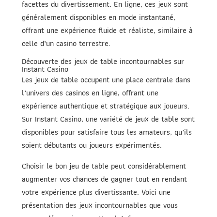
facettes du divertissement. En ligne, ces jeux sont
généralement disponibles en mode instantané,
offrant une expérience fluide et réaliste, similaire à
celle d’un casino terrestre.
Découverte des jeux de table incontournables sur
Instant Casino
Les jeux de table occupent une place centrale dans
l’univers des casinos en ligne, offrant une
expérience authentique et stratégique aux joueurs.
Sur Instant Casino, une variété de jeux de table sont
disponibles pour satisfaire tous les amateurs, qu’ils
soient débutants ou joueurs expérimentés.
Choisir le bon jeu de table peut considérablement
augmenter vos chances de gagner tout en rendant
votre expérience plus divertissante. Voici une
présentation des jeux incontournables que vous