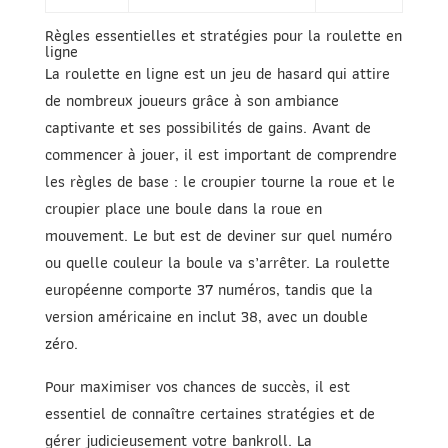
Règles essentielles et stratégies pour la roulette en
ligne
La roulette en ligne est un jeu de hasard qui attire
de nombreux joueurs grâce à son ambiance
captivante et ses possibilités de gains. Avant de
commencer à jouer, il est important de comprendre
les règles de base : le croupier tourne la roue et le
croupier place une boule dans la roue en
mouvement. Le but est de deviner sur quel numéro
ou quelle couleur la boule va s’arrêter. La roulette
européenne comporte 37 numéros, tandis que la
version américaine en inclut 38, avec un double
zéro.
Pour maximiser vos chances de succès, il est
essentiel de connaître certaines stratégies et de
gérer judicieusement votre bankroll. La