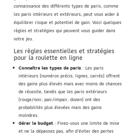
connaissance des différents types de paris, comme
les paris intérieurs et extérieurs, peut vous aider à
équilibrer risque et potentiel de gain. Voici quelques
règles et stratégies qui peuvent vous guider dans
votre jeu.
Les règles essentielles et stratégies
pour la roulette en ligne
Connaître les types de paris
: Les paris
intérieurs (numéros précis, lignes, carrés) offrent
des gains plus élevés mais avec moins de chances
de réussite, tandis que les paris extérieurs
(rouge/noir, pair/impair, dozen) ont des
probabilités plus élevées mais des gains
moindres.
Gérer le budget
: Fixez-vous une limite de mise
et ne la dépassez pas, afin d’éviter des pertes