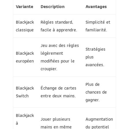
Variante
Description
Avantages
Blackjack
Règles standard,
Simplicité et
classique
facile à apprendre.
familiarité.
Jeu avec des règles
Stratégies
Blackjack
légèrement
plus
européen
modifiées pour le
avancées.
croupier.
Plus de
Blackjack
Échange de cartes
chances de
Switch
entre deux mains.
gagner.
Blackjack
Jouer plusieurs
Augmentation
à
mains en même
du potentiel