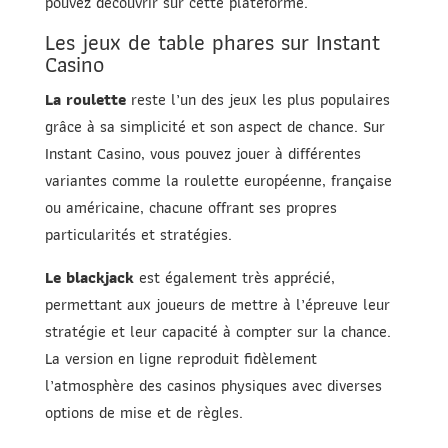
pouvez découvrir sur cette plateforme.
Les jeux de table phares sur Instant
Casino
La roulette
reste l’un des jeux les plus populaires
grâce à sa simplicité et son aspect de chance. Sur
Instant Casino, vous pouvez jouer à différentes
variantes comme la roulette européenne, française
ou américaine, chacune offrant ses propres
particularités et stratégies.
Le blackjack
est également très apprécié,
permettant aux joueurs de mettre à l’épreuve leur
stratégie et leur capacité à compter sur la chance.
La version en ligne reproduit fidèlement
l’atmosphère des casinos physiques avec diverses
options de mise et de règles.